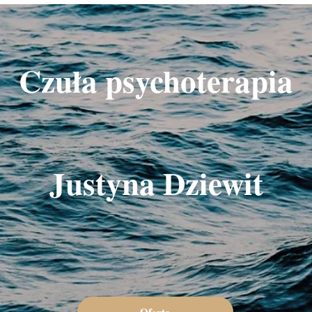
Czuła psychoterapia
Justyna Dziewit