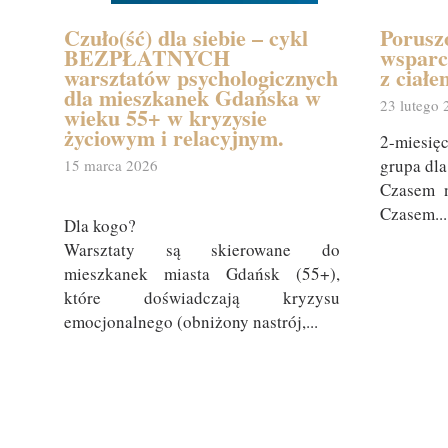
Czuło(ść) dla siebie – cykl
Porusz
BEZPŁATNYCH
wsparc
warsztatów psychologicznych
z ciałe
dla mieszkanek Gdańska w
23 lutego 
wieku 55+ w kryzysie
życiowym i relacyjnym.
2-miesię
grupa dl
15 marca 2026
Czasem n
Czasem...
Dla kogo?
Warsztaty są skierowane do
mieszkanek miasta Gdańsk (55+),
które doświadczają kryzysu
emocjonalnego (obniżony nastrój,...